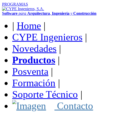
PROGRAMAS
Software
para
Arquitectura
,
Ingeniería
y
Construcción
|
Home
|
CYPE Ingenieros
|
Novedades
|
Productos
|
Posventa
|
Formación
|
Soporte Técnico
|
Contacto