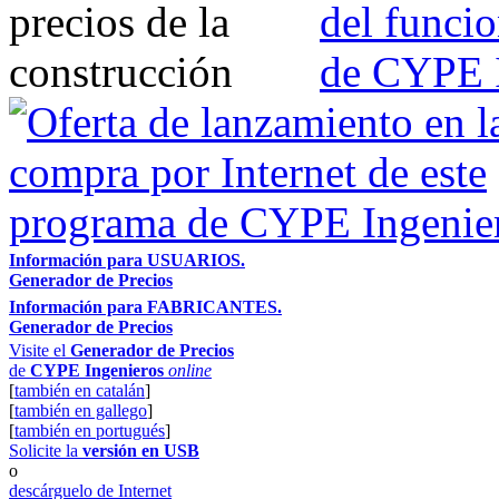
Información para USUARIOS.
Generador de Precios
Información para FABRICANTES.
Generador de Precios
Visite el
Generador de Precios
de
CYPE Ingenieros
online
[
también en catalán
]
[
también en gallego
]
[
también en portugués
]
Solicite la
versión en USB
o
descárguelo de Internet