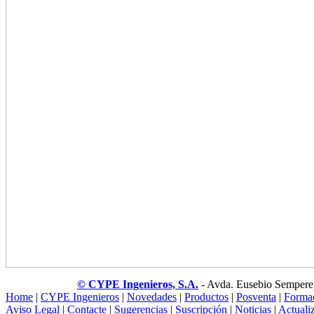
© CYPE Ingenieros, S.A.
- Avda. Eusebio Sempere
Home
|
CYPE Ingenieros
|
Novedades
|
Productos
|
Posventa
|
Forma
Aviso Legal
|
Contacte
|
Sugerencias
|
Suscripción
|
Noticias
|
Actuali